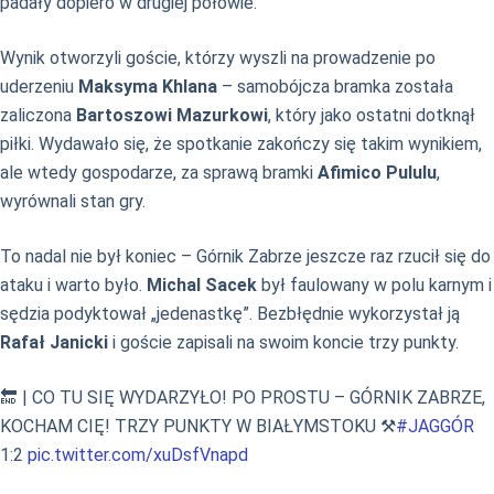
padały dopiero w drugiej połowie.
Wynik otworzyli goście, którzy wyszli na prowadzenie po
uderzeniu
Maksyma Khlana
– samobójcza bramka została
zaliczona
Bartoszowi Mazurkowi
, który jako ostatni dotknął
piłki. Wydawało się, że spotkanie zakończy się takim wynikiem,
ale wtedy gospodarze, za sprawą bramki
Afimico Pululu
,
wyrównali stan gry.
To nadal nie był koniec – Górnik Zabrze jeszcze raz rzucił się do
ataku i warto było.
Michal Sacek
był faulowany w polu karnym i
sędzia podyktował „jedenastkę”. Bezbłędnie wykorzystał ją
Rafał Janicki
i goście zapisali na swoim koncie trzy punkty.
🔚 | CO TU SIĘ WYDARZYŁO! PO PROSTU – GÓRNIK ZABRZE,
KOCHAM CIĘ! TRZY PUNKTY W BIAŁYMSTOKU ⚒️
#JAGGÓR
1:2
pic.twitter.com/xuDsfVnapd