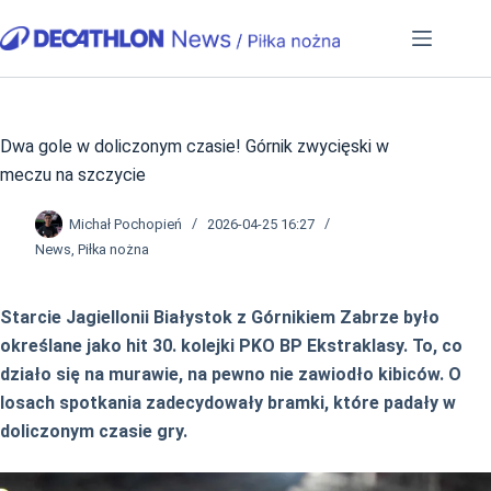
Przejdź
do
treści
Dwa gole w doliczonym czasie! Górnik zwycięski w
meczu na szczycie
Michał Pochopień
2026-04-25 16:27
News
,
Piłka nożna
Starcie Jagiellonii Białystok z Górnikiem Zabrze było
określane jako hit 30. kolejki PKO BP Ekstraklasy. To, co
działo się na murawie, na pewno nie zawiodło kibiców. O
losach spotkania zadecydowały bramki, które padały w
doliczonym czasie gry.