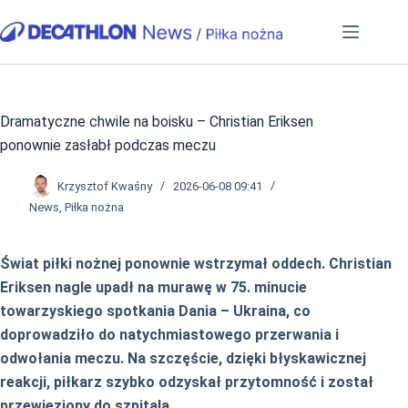
Przejdź
do
treści
Dramatyczne chwile na boisku – Christian Eriksen
ponownie zasłabł podczas meczu
Krzysztof Kwaśny
2026-06-08 09:41
News
,
Piłka nożna
Świat piłki nożnej ponownie wstrzymał oddech. Christian
Eriksen nagle upadł na murawę w 75. minucie
towarzyskiego spotkania Dania – Ukraina, co
doprowadziło do natychmiastowego przerwania i
odwołania meczu. Na szczęście, dzięki błyskawicznej
reakcji, piłkarz szybko odzyskał przytomność i został
przewieziony do szpitala.