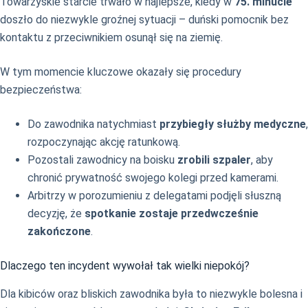
Towarzyskie starcie trwało w najlepsze, kiedy w
75. minucie
doszło do niezwykle groźnej sytuacji – duński pomocnik bez
kontaktu z przeciwnikiem osunął się na ziemię.
W tym momencie kluczowe okazały się procedury
bezpieczeństwa:
Do zawodnika natychmiast
przybiegły służby medyczne
,
rozpoczynając akcję ratunkową.
Pozostali zawodnicy na boisku
zrobili szpaler
, aby
chronić prywatność swojego kolegi przed kamerami.
Arbitrzy w porozumieniu z delegatami podjęli słuszną
decyzję, że
spotkanie zostaje przedwcześnie
zakończone
.
Dlaczego ten incydent wywołał tak wielki niepokój?
Dla kibiców oraz bliskich zawodnika była to niezwykle bolesna i