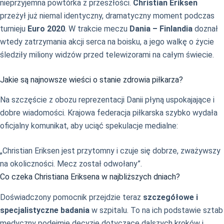
nieprzyjemna powtórka z przeszłości.
Christian Eriksen
przeżył już niemal identyczny, dramatyczny moment podczas
turnieju
Euro 2020
. W trakcie meczu
Dania – Finlandia
doznał
wtedy zatrzymania akcji serca na boisku, a jego walkę o życie
śledziły miliony widzów przed telewizorami na całym świecie.
Jakie są najnowsze wieści o stanie zdrowia piłkarza?
Na szczęście z obozu reprezentacji Danii płyną uspokajające i
dobre wiadomości. Krajowa federacja piłkarska szybko wydała
oficjalny komunikat, aby uciąć spekulacje medialne:
„Christian Eriksen jest przytomny i czuje się dobrze, zważywszy
na okoliczności. Mecz został odwołany”.
Co czeka Christiana Eriksena w najbliższych dniach?
Doświadczony pomocnik przejdzie teraz
szczegółowe i
specjalistyczne badania
w szpitalu. To na ich podstawie sztab
medyczny podejmie decyzje dotyczące dalszych kroków i