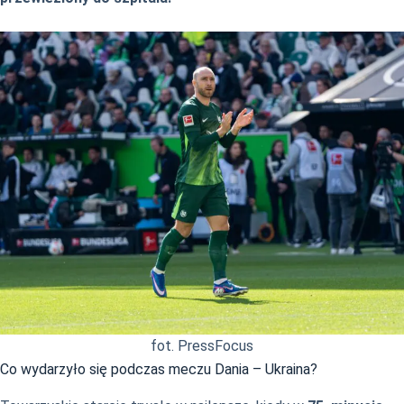
fot. PressFocus
Co wydarzyło się podczas meczu Dania – Ukraina?