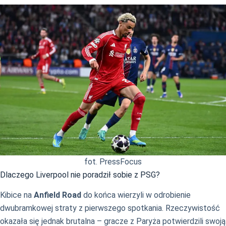
fot. PressFocus
Dlaczego Liverpool nie poradził sobie z PSG?
Kibice na
Anfield Road
do końca wierzyli w odrobienie
dwubramkowej straty z pierwszego spotkania. Rzeczywistość
okazała się jednak brutalna – gracze z Paryża potwierdzili swoją