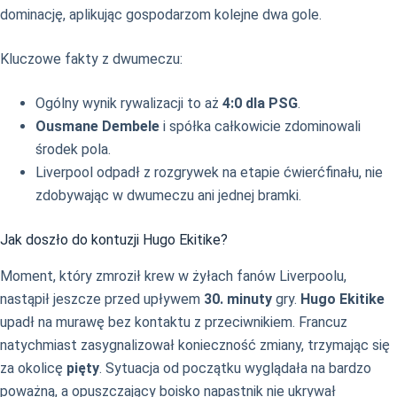
dominację, aplikując gospodarzom kolejne dwa gole.
Kluczowe fakty z dwumeczu:
Ogólny wynik rywalizacji to aż
4:0 dla PSG
.
Ousmane Dembele
i spółka całkowicie zdominowali
środek pola.
Liverpool odpadł z rozgrywek na etapie ćwierćfinału, nie
zdobywając w dwumeczu ani jednej bramki.
Jak doszło do kontuzji Hugo Ekitike?
Moment, który zmroził krew w żyłach fanów Liverpoolu,
nastąpił jeszcze przed upływem
30. minuty
gry.
Hugo Ekitike
upadł na murawę bez kontaktu z przeciwnikiem. Francuz
natychmiast zasygnalizował konieczność zmiany, trzymając się
za okolicę
pięty
. Sytuacja od początku wyglądała na bardzo
poważną, a opuszczający boisko napastnik nie ukrywał