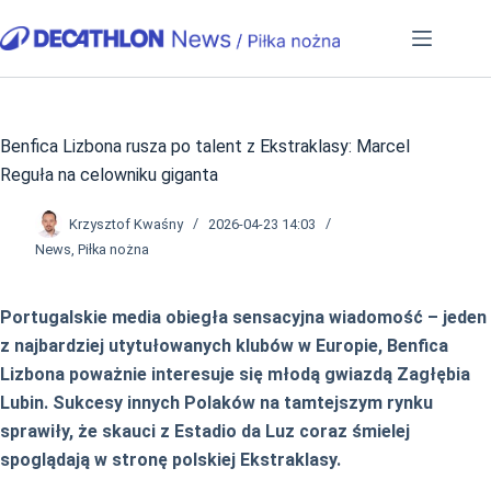
Przejdź
do
treści
Benfica Lizbona rusza po talent z Ekstraklasy: Marcel
Reguła na celowniku giganta
Krzysztof Kwaśny
2026-04-23 14:03
News
,
Piłka nożna
Portugalskie media obiegła sensacyjna wiadomość – jeden
z najbardziej utytułowanych klubów w Europie, Benfica
Lizbona poważnie interesuje się młodą gwiazdą Zagłębia
Lubin. Sukcesy innych Polaków na tamtejszym rynku
sprawiły, że skauci z Estadio da Luz coraz śmielej
spoglądają w stronę polskiej Ekstraklasy.