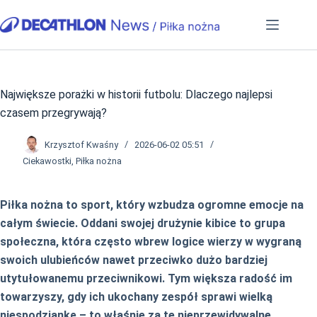
Przejdź
do
treści
Największe porażki w historii futbolu: Dlaczego najlepsi
czasem przegrywają?
Krzysztof Kwaśny
2026-06-02 05:51
Ciekawostki
,
Piłka nożna
Piłka nożna to sport, który wzbudza ogromne emocje na
całym świecie. Oddani swojej drużynie kibice to grupa
społeczna, która często wbrew logice wierzy w wygraną
swoich ulubieńców nawet przeciwko dużo bardziej
utytułowanemu przeciwnikowi. Tym większa radość im
towarzyszy, gdy ich ukochany zespół sprawi wielką
niespodziankę – to właśnie za te nieprzewidywalne