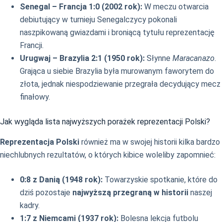
Senegal – Francja 1:0 (2002 rok):
W meczu otwarcia
debiutujący w turnieju Senegalczycy pokonali
naszpikowaną gwiazdami i broniącą tytułu reprezentację
Francji.
Urugwaj – Brazylia 2:1 (1950 rok):
Słynne
Maracanazo
.
Grająca u siebie Brazylia była murowanym faworytem do
złota, jednak niespodziewanie przegrała decydujący mecz
finałowy.
Jak wygląda lista najwyższych porażek reprezentacji Polski?
Reprezentacja Polski
również ma w swojej historii kilka bardzo
niechlubnych rezultatów, o których kibice woleliby zapomnieć:
0:8 z Danią (1948 rok):
Towarzyskie spotkanie, które do
dziś pozostaje
najwyższą przegraną w historii
naszej
kadry.
1:7 z Niemcami (1937 rok):
Bolesna lekcja futbolu