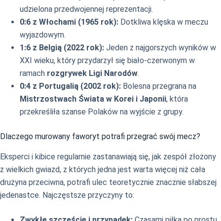
udzielona przedwojennej reprezentacji.
0:6 z Włochami (1965 rok):
Dotkliwa klęska w meczu
wyjazdowym.
1:6 z Belgią (2022 rok):
Jeden z najgorszych wyników w
XXI wieku, który przydarzył się biało-czerwonym w
ramach
rozgrywek Ligi Narodów
.
0:4 z Portugalią (2002 rok):
Bolesna przegrana na
Mistrzostwach Świata w Korei i Japonii
, która
przekreśliła szanse Polaków na wyjście z grupy.
Dlaczego murowany faworyt potrafi przegrać swój mecz?
Eksperci i kibice regularnie zastanawiają się, jak zespół złożony
z wielkich gwiazd, z których jedna jest warta więcej niż cała
drużyna przeciwna, potrafi ulec teoretycznie znacznie słabszej
jedenastce. Najczęstsze przyczyny to:
Zwykłe szczęście i przypadek:
Czasami piłka po prostu