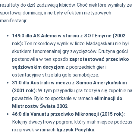
rezultaty do dziś zadziwiają kibiców. Choć niektóre wynikały ze
sportowej dominacji, inne były efektem nietypowych
manifestacji:
149:0 dla AS Adema w starciu z SO l’Emyrne (2002
rok):
Ten rekordowy wynik w lidze Madagaskaru nie był
skutkiem fenomenalnej gry zwycięzców. Drużyna gości
postanowiła w ten sposób
zaprotestować przeciwko
sędziowskim decyzjom
z poprzednich gier i
ostentacyjnie strzelała gole samobójcze.
31:0 dla Australii w meczu z Samoa Amerykańskim
(2001 rok):
W tym przypadku gra toczyła się zupełnie na
poważnie. Było to spotkanie w ramach
eliminacji do
Mistrzostw Świata 2002
.
46:0 dla Vanuatu przeciwko Mikronezji (2015 rok):
Kolejny dwucyfrowy pogrom, który miał miejsce podczas
rozgrywek w ramach
Igrzysk Pacyfiku
.