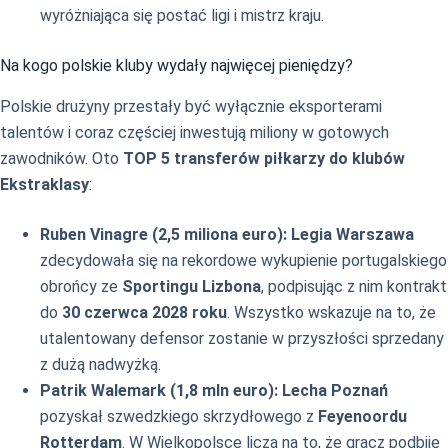
wyróżniająca się postać ligi i mistrz kraju.
Na kogo polskie kluby wydały najwięcej pieniędzy?
Polskie drużyny przestały być wyłącznie eksporterami
talentów i coraz częściej inwestują miliony w gotowych
zawodników. Oto
TOP 5 transferów piłkarzy do klubów
Ekstraklasy
:
Ruben Vinagre (2,5 miliona euro):
Legia Warszawa
zdecydowała się na rekordowe wykupienie portugalskiego
obrońcy ze
Sportingu Lizbona
, podpisując z nim kontrakt
do
30 czerwca 2028 roku
. Wszystko wskazuje na to, że
utalentowany defensor zostanie w przyszłości sprzedany
z dużą nadwyżką.
Patrik Walemark (1,8 mln euro):
Lecha Poznań
pozyskał szwedzkiego skrzydłowego z
Feyenoordu
Rotterdam
. W Wielkopolsce liczą na to, że gracz podbije