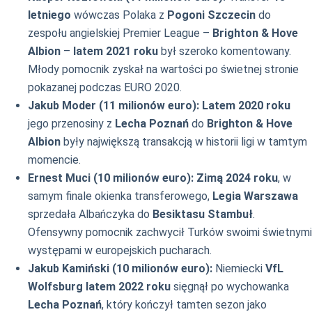
letniego
wówczas Polaka z
Pogoni Szczecin
do
zespołu angielskiej Premier League –
Brighton & Hove
Albion
–
latem 2021 roku
był szeroko komentowany.
Młody pomocnik zyskał na wartości po świetnej stronie
pokazanej podczas EURO 2020.
Jakub Moder (11 milionów euro):
Latem 2020 roku
jego przenosiny z
Lecha Poznań
do
Brighton & Hove
Albion
były największą transakcją w historii ligi w tamtym
momencie.
Ernest Muci (10 milionów euro):
Zimą 2024 roku
, w
samym finale okienka transferowego,
Legia Warszawa
sprzedała Albańczyka do
Besiktasu Stambuł
.
Ofensywny pomocnik zachwycił Turków swoimi świetnymi
występami w europejskich pucharach.
Jakub Kamiński (10 milionów euro):
Niemiecki
VfL
Wolfsburg
latem 2022 roku
sięgnął po wychowanka
Lecha Poznań
, który kończył tamten sezon jako