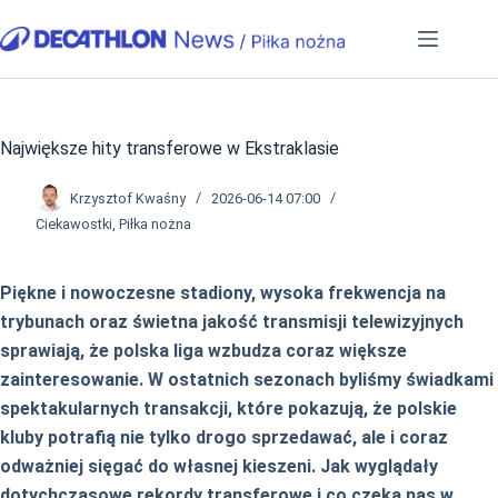
Przejdź
do
treści
Największe hity transferowe w Ekstraklasie
Krzysztof Kwaśny
2026-06-14 07:00
Ciekawostki
,
Piłka nożna
Piękne i nowoczesne stadiony, wysoka frekwencja na
trybunach oraz świetna jakość transmisji telewizyjnych
sprawiają, że polska liga wzbudza coraz większe
zainteresowanie. W ostatnich sezonach byliśmy świadkami
spektakularnych transakcji, które pokazują, że polskie
kluby potrafią nie tylko drogo sprzedawać, ale i coraz
odważniej sięgać do własnej kieszeni. Jak wyglądały
dotychczasowe rekordy transferowe i co czeka nas w