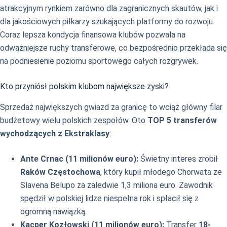
atrakcyjnym rynkiem zarówno dla zagranicznych skautów, jak i
dla jakościowych piłkarzy szukających platformy do rozwoju.
Coraz lepsza kondycja finansowa klubów pozwala na
odważniejsze ruchy transferowe, co bezpośrednio przekłada się
na podniesienie poziomu sportowego całych rozgrywek.
Kto przyniósł polskim klubom największe zyski?
Sprzedaż największych gwiazd za granicę to wciąż główny filar
budżetowy wielu polskich zespołów. Oto
TOP 5 transferów
wychodzących z Ekstraklasy
:
Ante Crnac (11 milionów euro):
Świetny interes zrobił
Raków Częstochowa
, który kupił młodego Chorwata ze
Slavena Belupo za zaledwie 1,3 miliona euro. Zawodnik
spędził w polskiej lidze niespełna rok i spłacił się z
ogromną nawiązką.
Kacper Kozłowski (11 milionów euro):
Transfer
18-