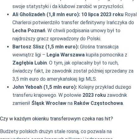
swoje statystyki i da klubowi zarobić w przyszłości.
Ali Gholizadeh (1,8 mln euro):
10 lipca 2023 roku
Royal
Charleroi potwierdziło transfer definitywny Irańczyka do
Lecha Poznań
. W chwili podpisania umowy był to
najdroższy gracz sprowadzony do Polski.
Bartosz Slisz (1,5 mln euro):
Głośna transakcja
wewnątrz ligi –
Legia Warszawa
kupiła pomocnika z
Zagłębia Lubin
. O tym, jak opłacalny był to ruch,
świadczy fakt, że zawodnik został później sprzedany za
3,5 mln euro do amerykańskiej ligi MLS.
John Yeboah (1,5 mln euro):
Kolejny przykład dużego
transferu krajowego. W połowie
2023 roku
zawodnik
zamienił
Śląsk Wrocław
na
Raków Częstochowa
.
Czy w każdym okienku transferowym czeka nas hit?
Budżety polskich drużyn stale rosną, co pozwala na