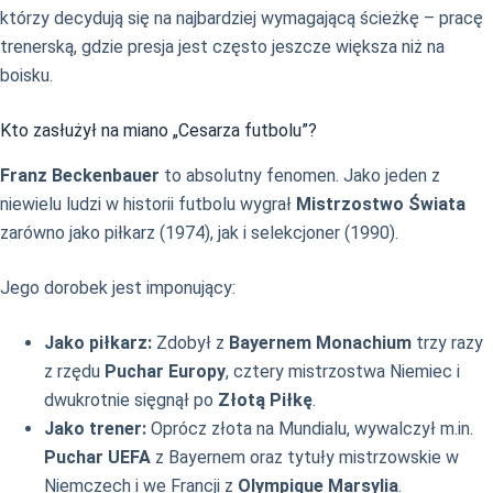
którzy decydują się na najbardziej wymagającą ścieżkę – pracę
trenerską, gdzie presja jest często jeszcze większa niż na
boisku.
Kto zasłużył na miano „Cesarza futbolu”?
Franz Beckenbauer
to absolutny fenomen. Jako jeden z
niewielu ludzi w historii futbolu wygrał
Mistrzostwo Świata
zarówno jako piłkarz (1974), jak i selekcjoner (1990).
Jego dorobek jest imponujący:
Jako piłkarz:
Zdobył z
Bayernem Monachium
trzy razy
z rzędu
Puchar Europy
, cztery mistrzostwa Niemiec i
dwukrotnie sięgnął po
Złotą Piłkę
.
Jako trener:
Oprócz złota na Mundialu, wywalczył m.in.
Puchar UEFA
z Bayernem oraz tytuły mistrzowskie w
Niemczech i we Francji z
Olympique Marsylia
.