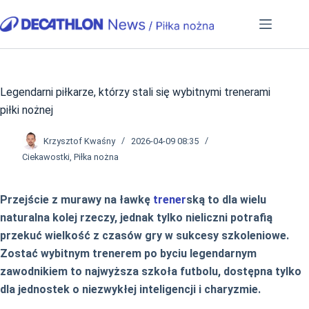
Przejdź
do
treści
Legendarni piłkarze, którzy stali się wybitnymi trenerami
piłki nożnej
Krzysztof Kwaśny
2026-04-09 08:35
Ciekawostki
,
Piłka nożna
Przejście z murawy na ławkę
trener
ską to dla wielu
naturalna kolej rzeczy, jednak tylko nieliczni potrafią
przekuć wielkość z czasów gry w sukcesy szkoleniowe.
Zostać wybitnym trenerem po byciu legendarnym
zawodnikiem to najwyższa szkoła futbolu, dostępna tylko
dla jednostek o niezwykłej inteligencji i charyzmie.