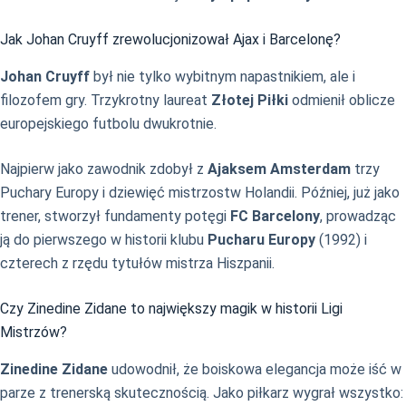
Jak Johan Cruyff zrewolucjonizował Ajax i Barcelonę?
Johan Cruyff
był nie tylko wybitnym napastnikiem, ale i
filozofem gry. Trzykrotny laureat
Złotej Piłki
odmienił oblicze
europejskiego futbolu dwukrotnie.
Najpierw jako zawodnik zdobył z
Ajaksem Amsterdam
trzy
Puchary Europy i dziewięć mistrzostw Holandii. Później, już jako
trener, stworzył fundamenty potęgi
FC Barcelony
, prowadząc
ją do pierwszego w historii klubu
Pucharu Europy
(1992) i
czterech z rzędu tytułów mistrza Hiszpanii.
Czy Zinedine Zidane to największy magik w historii Ligi
Mistrzów?
Zinedine Zidane
udowodnił, że boiskowa elegancja może iść w
parze z trenerską skutecznością. Jako piłkarz wygrał wszystko: