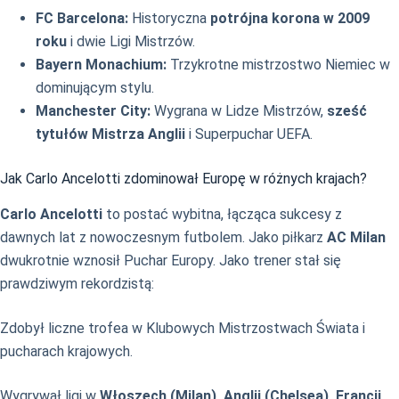
FC Barcelona:
Historyczna
potrójna korona w 2009
roku
i dwie Ligi Mistrzów.
Bayern Monachium:
Trzykrotne mistrzostwo Niemiec w
dominującym stylu.
Manchester City:
Wygrana w Lidze Mistrzów,
sześć
tytułów Mistrza Anglii
i Superpuchar UEFA.
Jak Carlo Ancelotti zdominował Europę w różnych krajach?
Carlo Ancelotti
to postać wybitna, łącząca sukcesy z
dawnych lat z nowoczesnym futbolem. Jako piłkarz
AC Milan
dwukrotnie wznosił Puchar Europy. Jako trener stał się
prawdziwym rekordzistą:
Zdobył liczne trofea w Klubowych Mistrzostwach Świata i
pucharach krajowych.
Wygrywał ligi w
Włoszech (Milan), Anglii (Chelsea), Francji