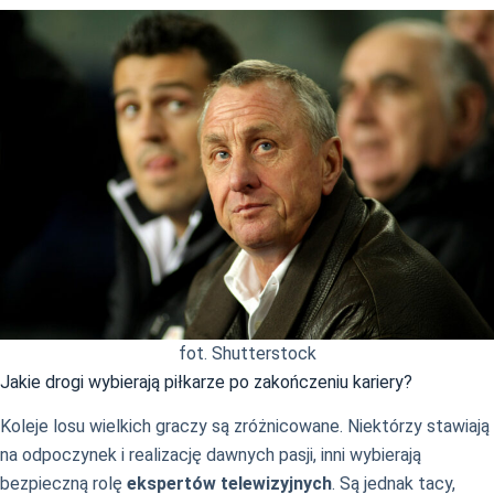
fot. Shutterstock
Jakie drogi wybierają piłkarze po zakończeniu kariery?
Koleje losu wielkich graczy są zróżnicowane. Niektórzy stawiają
na odpoczynek i realizację dawnych pasji, inni wybierają
bezpieczną rolę
ekspertów telewizyjnych
. Są jednak tacy,