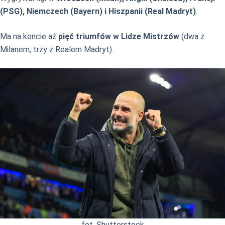
(PSG), Niemczech (Bayern) i Hiszpanii (Real Madryt)
.
Ma na koncie aż
pięć triumfów w Lidze Mistrzów
(dwa z
Milanem, trzy z Realem Madryt).
fot. Shutterstock