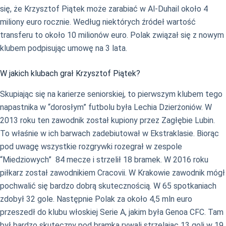
się, że Krzysztof Piątek może zarabiać w Al-Duhail około 4
miliony euro rocznie. Według niektórych źródeł wartość
transferu to około 10 milionów euro. Polak związał się z nowym
klubem podpisując umowę na 3 lata.
W jakich klubach grał Krzysztof Piątek?
Skupiając się na karierze seniorskiej, to pierwszym klubem tego
napastnika w “dorosłym” futbolu była Lechia Dzierżoniów. W
2013 roku ten zawodnik został kupiony przez Zagłębie Lubin.
To właśnie w ich barwach zadebiutował w Ekstraklasie. Biorąc
pod uwagę wszystkie rozgrywki rozegrał w zespole
“Miedziowych” 84 mecze i strzelił 18 bramek. W 2016 roku
piłkarz został zawodnikiem Cracovii. W Krakowie zawodnik mógł
pochwalić się bardzo dobrą skutecznością. W 65 spotkaniach
zdobył 32 gole. Następnie Polak za około 4,5 mln euro
przeszedł do klubu włoskiej Serie A, jakim była Genoa CFC. Tam
był bardzo skuteczny pod bramką rywali strzelając 13 goli w 19