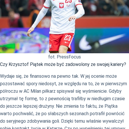
fot. PressFocus
Czy Krzysztof Piątek może być zadowolony ze swojej kariery?
Wydaje się, że finansowo na pewno tak. W jej ocenie może
pozostawać spory niedosyt, ze względu na to, że w pierwszym
półroczu w AC Milan piłkarz spisywał się wyśmienicie. Gdyby
utrzymał tę formę, to z pewnością trafiłby w niedługim czasie
do jeszcze lepszej drużyny. Nie zmienia to faktu, że Piątka
warto pochwalić, że po słabszych sezonach potrafił powrócić
do seryjnego zdobywania goli. Dzięki temu właśnie wywalczył
sobie kontrakt życia w Katarze. Czy po wypełnieniu tej umowy