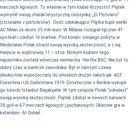
meczach ligowych. To właśnie w tym klubie Krzysztof Piątek
wymyślił swoją charakterystyczną cieszynkę „El Pistolero”
(strzelanie z pistoletów). Dość zaskakująco Piątka kupił wielki
AC Milan za około 35 mln euro. W Milanie rozegrał łącznie 41
spotkań i zdobył 16 bramek. Pod koniec swojego pobytu w
Mediolanie Polak stracił swoją wysoką skuteczność, a z nią
miejsce w wyjściowej 11 – stce. Nowym klubem tego
napastnika została wówczas niemiecka Hertha BSC. Nie był to
dobry czas w karierze zawodnika. Był w tamtym czasie
dwukrotnie wypożyczany do włoskich drużyn takich jak: ACF
Fiorentina i US Salernitana 1919. Ostatecznie z Berlina wykupił
go turecki İstanbul Başakşehir. W tym zespole Polak “odnalazł”
swoją wysoką skuteczność. Piątek zdobył w nowych barwach
38 goli w 67 meczach ligowych i pucharowych. Obecnie gra w
katarskim Al-Duhail.