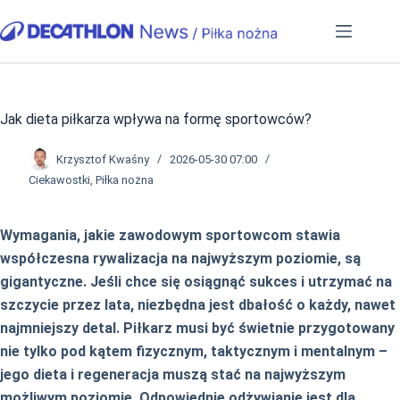
Przejdź
do
treści
Jak dieta piłkarza wpływa na formę sportowców?
Krzysztof Kwaśny
2026-05-30 07:00
Ciekawostki
,
Piłka nożna
Wymagania, jakie zawodowym sportowcom stawia
współczesna rywalizacja na najwyższym poziomie, są
gigantyczne. Jeśli chce się osiągnąć sukces i utrzymać na
szczycie przez lata, niezbędna jest dbałość o każdy, nawet
najmniejszy detal. Piłkarz musi być świetnie przygotowany
nie tylko pod kątem fizycznym, taktycznym i mentalnym –
jego dieta i regeneracja muszą stać na najwyższym
możliwym poziomie. Odpowiednie odżywianie jest dla