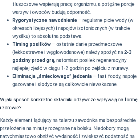
tłuszczowe wspierają pracę organizmu, a potężne porcje
warzyw i owoców budują odporność.
Rygorystyczne nawodnienie
– regularne picie wody (w
okresach lżejszych) i napojów izotonicznych (w trakcie
wysiłku) to absolutna podstawa.
Timing posiłków
– ostatnie danie przedmeczowe
(lekkostrawne i węglowodanowe) należy spożyć na
2-3
godziny przed grą
, natomiast posiłek regeneracyjny
najlepiej zjeść w ciągu 1-2 godzin po zejściu z murawy.
Eliminacja „śmieciowego” jedzenia
– fast foody, napoje
gazowane i słodycze są całkowicie niewskazane.
W jaki sposób konkretne składniki odżywcze wpływają na formę
i zdrowie?
Każdy element lądujący na talerzu zawodnika ma bezpośrednie
przełożenie na minuty rozegrane na boisku. Niedobory mogą
natychmiastowo obniżyć wydajność i zwiększyć podatność na