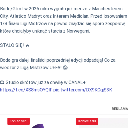
Bodo/Glimt w 2026 roku wygrało już mecze z Manchesterem
City, Atletico Madryt oraz Interem Mediolan. Przed losowaniem
1/8 finału Ligi Mistrzów na pewno znajdzie się sporo zespołów,
które chciałyby uniknąć starcia z Norwegami.
STAŁO SIĘ! 🔥
Bodø gra dalej, finaliści poprzedniej edycji odpadają! Co za
wieczór z Ligą Mistrzów UEFA! 😱
📺 Studio skrótów już za chwilę w CANAL+:
https://t.co/XS8msOYQlF
pic.twitter.com/DX9KCgjS3K
REKLAMA
Koniec serii
Koniec serii