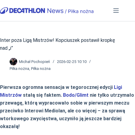
Przejdź
do
treści
Inter poza Ligą Mistrzów! Kopciuszek postawił kropkę
nad „i”
Michał Pochopień
2026-02-25 10:10
Piłka nożna
,
Piłka nożna
Pierwsza ogromna sensacja w tegorocznej edycji
Ligi
Mistrzów
stałą się faktem.
Bodo/Glimt
nie tylko utrzymało
przewagę, którą wypracowało sobie w pierwszym meczu
przeciwko Interowi Mediolan, ale co więcej – za sprawą
wtorkowego zwycięstwa, uczyniło ją jeszcze bardziej
okazałą!