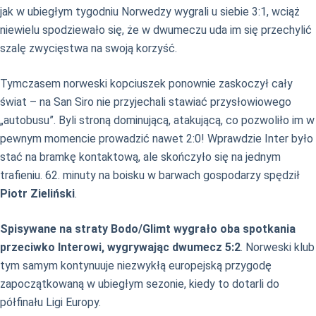
jak w ubiegłym tygodniu Norwedzy wygrali u siebie 3:1, wciąż
niewielu spodziewało się, że w dwumeczu uda im się przechylić
szalę zwycięstwa na swoją korzyść.
Tymczasem norweski kopciuszek ponownie zaskoczył cały
świat – na San Siro nie przyjechali stawiać przysłowiowego
„autobusu”. Byli stroną dominującą, atakującą, co pozwoliło im w
pewnym momencie prowadzić nawet 2:0! Wprawdzie Inter było
stać na bramkę kontaktową, ale skończyło się na jednym
trafieniu. 62. minuty na boisku w barwach gospodarzy spędził
Piotr Zieliński
.
Spisywane na straty Bodo/Glimt wygrało oba spotkania
przeciwko Interowi, wygrywając dwumecz 5:2
. Norweski klub
tym samym kontynuuje niezwykłą europejską przygodę
zapoczątkowaną w ubiegłym sezonie, kiedy to dotarli do
półfinału Ligi Europy.