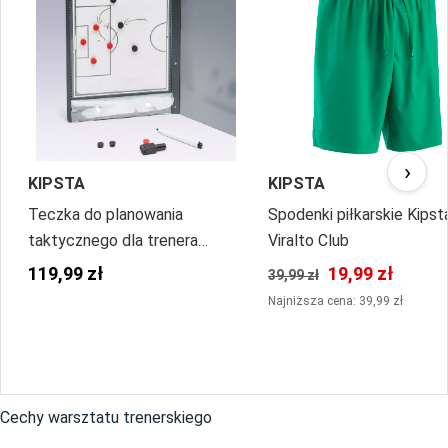
›
KIPSTA
KIPSTA
Teczka do planowania
Spodenki piłkarskie Kipst
taktycznego dla trenera
Viralto Club
piłkarskiego
119,99 zł
19,99 zł
39,99 zł
Najniższa cena: 39,99 zł
Cechy warsztatu trenerskiego