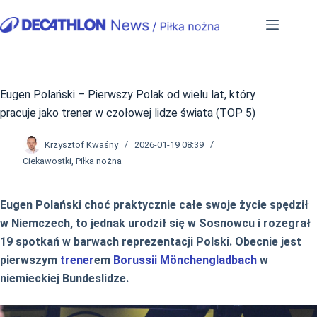
Przejdź
do
treści
Eugen Polański – Pierwszy Polak od wielu lat, który
pracuje jako trener w czołowej lidze świata (TOP 5)
Krzysztof Kwaśny
2026-01-19 08:39
Ciekawostki
,
Piłka nożna
Eugen Polański choć praktycznie całe swoje życie spędził
w Niemczech, to jednak urodził się w Sosnowcu i rozegrał
19 spotkań w barwach reprezentacji Polski. Obecnie jest
pierwszym
trener
em
Borussii Mönchengladbach
w
niemieckiej Bundeslidze.