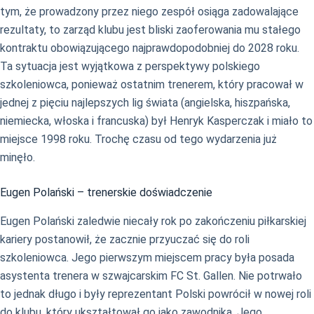
tym, że prowadzony przez niego zespół osiąga zadowalające
rezultaty, to zarząd klubu jest bliski zaoferowania mu stałego
kontraktu obowiązującego najprawdopodobniej do 2028 roku.
Ta sytuacja jest wyjątkowa z perspektywy polskiego
szkoleniowca, ponieważ ostatnim trenerem, który pracował w
jednej z pięciu najlepszych lig świata (angielska, hiszpańska,
niemiecka, włoska i francuska) był Henryk Kasperczak i miało to
miejsce 1998 roku. Trochę czasu od tego wydarzenia już
minęło.
Eugen Polański – trenerskie doświadczenie
Eugen Polański zaledwie niecały rok po zakończeniu piłkarskiej
kariery postanowił, że zacznie przyuczać się do roli
szkoleniowca. Jego pierwszym miejscem pracy była posada
asystenta trenera w szwajcarskim FC St. Gallen. Nie potrwało
to jednak długo i były reprezentant Polski powrócił w nowej roli
do klubu, który ukształtował go jako zawodnika. Jego