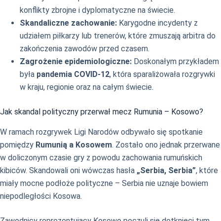
konflikty zbrojne i dyplomatyczne na świecie.
Skandaliczne zachowanie:
Karygodne incydenty z
udziałem piłkarzy lub trenerów, które zmuszają arbitra do
zakończenia zawodów przed czasem.
Zagrożenie epidemiologiczne:
Doskonałym przykładem
była
pandemia COVID-12
, która sparaliżowała rozgrywki
w kraju, regionie oraz na całym świecie.
Jak skandal polityczny przerwał mecz Rumunia – Kosowo?
W ramach rozgrywek Ligi Narodów odbywało się spotkanie
pomiędzy
Rumunią a Kosowem
. Zostało ono jednak przerwane
w doliczonym czasie gry z powodu zachowania rumuńskich
kibiców. Skandowali oni wówczas hasła
„Serbia, Serbia”
, które
miały mocne podłoże polityczne – Serbia nie uznaje bowiem
niepodległości Kosowa.
Zawodnicy reprezentujący Kosowo poczuli się dotknięci tym