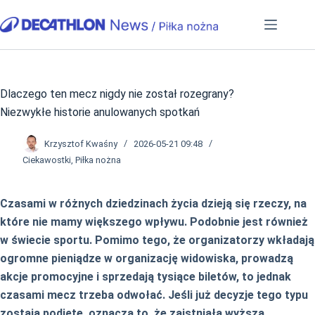
Przejdź
do
treści
Dlaczego ten mecz nigdy nie został rozegrany?
Niezwykłe historie anulowanych spotkań
Krzysztof Kwaśny
2026-05-21 09:48
Ciekawostki
,
Piłka nożna
Czasami w różnych dziedzinach życia dzieją się rzeczy, na
które nie mamy większego wpływu. Podobnie jest również
w świecie sportu. Pomimo tego, że organizatorzy wkładają
ogromne pieniądze w organizację widowiska, prowadzą
akcje promocyjne i sprzedają tysiące biletów, to jednak
czasami mecz trzeba odwołać. Jeśli już decyzje tego typu
zostają podjęte, oznacza to, że zaistniała wyższa