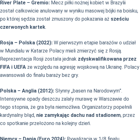
River Plate – Gremio:
Mecz piłki nożnej kobiet w Brazylii
został całkowicie anulowany w wyniku masowej bójki na boisku,
po której sędzia został zmuszony do pokazania aż
sześciu
czerwonych kartek
.
Rosja – Polska (2022):
W pierwszym etapie barażów o udział
w Mundialu w Katarze Polacy mieli zmierzyć się z Rosją.
Reprezentacja Rosji została jednak
zdyskwalifikowana przez
FIFA i UEFA
ze względu na agresję wojskową na Ukrainę. Polacy
awansowali do finału baraży bez gry.
Polska – Anglia (2012):
Słynny „basen na Narodowym”.
Intensywne opady deszczu zalały murawę w Warszawie do
tego stopnia, że gra była niemożliwa. Organizatorzy popełnili
kardynalny błąd,
nie zamykając dachu nad stadionem
, przez
co spotkanie przełożono na kolejny dzień.
Niemcy – Dania (Euro 2024):
Rywalizacja w 1/8 finału