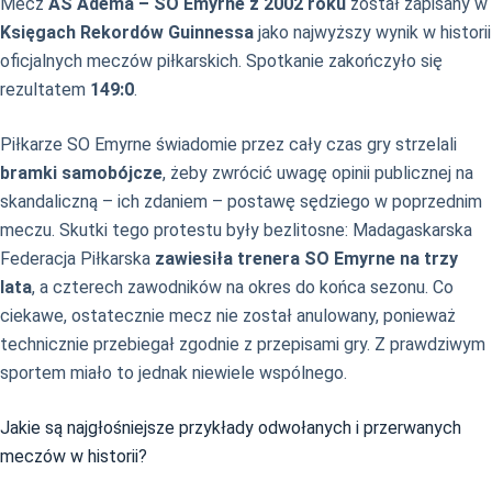
Mecz
AS Adema – SO Emyrne z 2002 roku
został zapisany w
Księgach Rekordów Guinnessa
jako najwyższy wynik w historii
oficjalnych meczów piłkarskich. Spotkanie zakończyło się
rezultatem
149:0
.
Piłkarze SO Emyrne świadomie przez cały czas gry strzelali
bramki samobójcze
, żeby zwrócić uwagę opinii publicznej na
skandaliczną – ich zdaniem – postawę sędziego w poprzednim
meczu. Skutki tego protestu były bezlitosne: Madagaskarska
Federacja Piłkarska
zawiesiła trenera SO Emyrne na trzy
lata
, a czterech zawodników na okres do końca sezonu. Co
ciekawe, ostatecznie mecz nie został anulowany, ponieważ
technicznie przebiegał zgodnie z przepisami gry. Z prawdziwym
sportem miało to jednak niewiele wspólnego.
Jakie są najgłośniejsze przykłady odwołanych i przerwanych
meczów w historii?