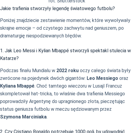
fot. Shutterstock
Jakie trafienia stworzyły legendę światowego futbolu?
Poniżej znajdziecie zestawienie momentów, które wywoływały
skrajne emocje – od czystego zachwytu nad geniuszem, po
dramaturgię niespodziewanych błędów.
1. Jak Leo Messi i Kylian Mbappé stworzyli spektakl stulecia w
Katarze?
Podczas finału Mundialu w
2022 roku
oczy całego świata były
zwrócone na pojedynek dwóch gigantów:
Leo Messiego
oraz
Kyliana Mbappé
. Choć tamtego wieczoru w Lusajl Francuz
skompletował hat-tricka, to właśnie dwa trafienia Messiego
poprowadziły Argentynę do upragnionego złota, pieczętując
status geniusza futbolu w meczu sędziowanym przez
Szymona Marciniaka
.
2. Czy Cristiano Ronaldo potrzebuje 1000 goli, by udowodnić