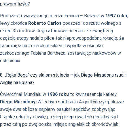
prawom fizyki?
Podczas towarzyskiego meczu Francja – Brazylia w
1997 roku
,
lewy obrońca
Roberto Carlos
podszedł do rzutu wolnego z
około 35 metrów. Jego atomowe uderzenie zewnętrzną
częścią stopy nadało piłce tak nieprawdopodobną rotację, że
ta ominęła mur szerokim łukiem i wpadła w okienko
zaskoczonego Fabiena Bartheza, zostawiając naukowców w
osłupieniu.
8. „Ręka Boga” czy slalom stulecia – jak Diego Maradona rzucił
Anglię na kolana?
Ćwierćfinał Mundialu w
1986 roku
to kwintesencja kariery
Diego Maradony
. W jednym spotkaniu Argentyńczyk pokazał
swoje dwa oblicza: najpierw oszukał sędziów, zdobywając
bramkę ręką, by chwilę później przeprowadzić genialny rajd
przez całą połowę boiska, mijając angielskich obrońców jak