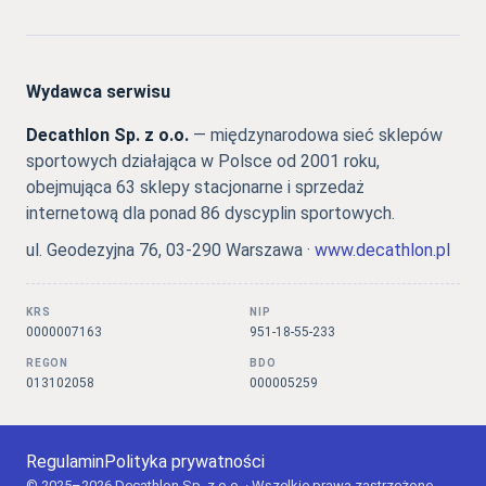
Wydawca serwisu
Decathlon Sp. z o.o.
— międzynarodowa sieć sklepów
sportowych działająca w Polsce od 2001 roku,
obejmująca 63 sklepy stacjonarne i sprzedaż
internetową dla ponad 86 dyscyplin sportowych.
ul. Geodezyjna 76, 03-290 Warszawa ·
www.decathlon.pl
KRS
NIP
0000007163
951-18-55-233
REGON
BDO
013102058
000005259
Regulamin
Polityka prywatności
© 2025–2026 Decathlon Sp. z o.o. · Wszelkie prawa zastrzeżone