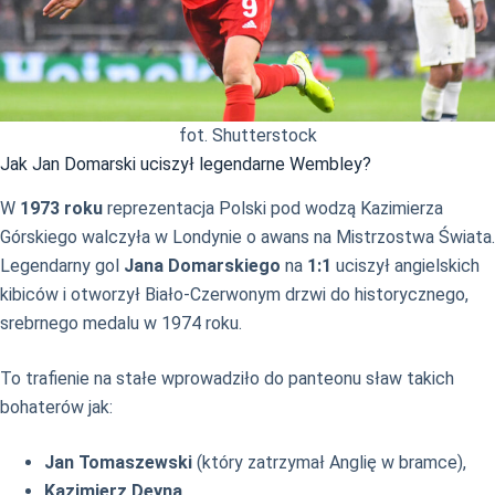
fot. Shutterstock
Jak Jan Domarski uciszył legendarne Wembley?
W
1973 roku
reprezentacja Polski pod wodzą Kazimierza
Górskiego walczyła w Londynie o awans na Mistrzostwa Świata.
Legendarny gol
Jana Domarskiego
na
1:1
uciszył angielskich
kibiców i otworzył Biało-Czerwonym drzwi do historycznego,
srebrnego medalu w 1974 roku.
To trafienie na stałe wprowadziło do panteonu sław takich
bohaterów jak:
Jan Tomaszewski
(który zatrzymał Anglię w bramce),
Kazimierz Deyna
,