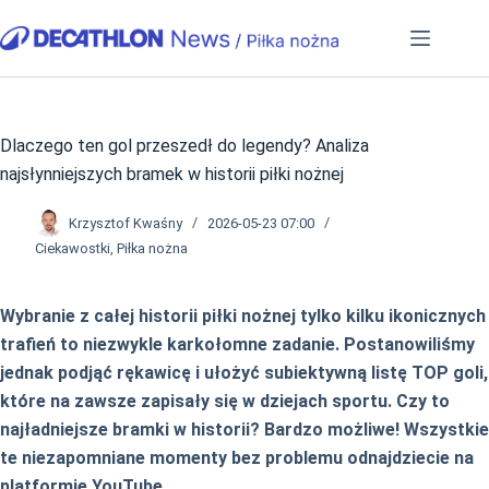
Przejdź
do
treści
Dlaczego ten gol przeszedł do legendy? Analiza
najsłynniejszych bramek w historii piłki nożnej
Krzysztof Kwaśny
2026-05-23 07:00
Ciekawostki
,
Piłka nożna
Wybranie z całej historii piłki nożnej tylko kilku ikonicznych
trafień to niezwykle karkołomne zadanie. Postanowiliśmy
jednak podjąć rękawicę i ułożyć subiektywną listę TOP goli,
które na zawsze zapisały się w dziejach sportu. Czy to
najładniejsze bramki w historii? Bardzo możliwe! Wszystkie
te niezapomniane momenty bez problemu odnajdziecie na
platformie YouTube.