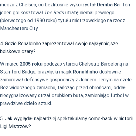
meczu z Chelsea, co bezlitośnie wykorzystał
Demba Ba
. Ten
jeden gol kosztował
The Reds
utratę niemal pewnego
(pierwszego od 1990 roku) tytułu mistrzowskiego na rzecz
Manchesteru City.
4. Gdzie Ronaldinho zaprezentował swoje najsłynniejsze
boiskowe czary?
W marcu
2005 roku
podczas starcia Chelsea z Barceloną na
Stamford Bridge, brazylijski magik
Ronaldinho
dosłownie
zamurował defensywę gospodarzy z Johnem Terrym na czele.
Bez widocznego zamachu, tańcząc przed obrońcami, oddał
niesygnalizowany strzał czubkiem buta, zamieniając futbol w
prawdziwe dzieło sztuki.
5. Jak wyglądał najbardziej spektakularny come-back w historii
Ligi Mistrzów?