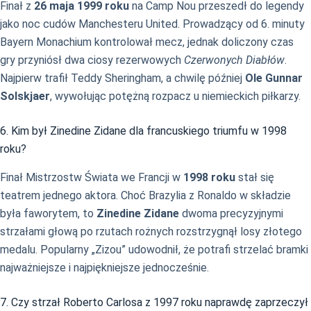
Finał z
26 maja 1999 roku
na Camp Nou przeszedł do legendy
jako noc cudów Manchesteru United. Prowadzący od 6. minuty
Bayern Monachium kontrolował mecz, jednak doliczony czas
gry przyniósł dwa ciosy rezerwowych
Czerwonych Diabłów
.
Najpierw trafił Teddy Sheringham, a chwilę później
Ole Gunnar
Solskjaer
, wywołując potężną rozpacz u niemieckich piłkarzy.
6. Kim był Zinedine Zidane dla francuskiego triumfu w 1998
roku?
Finał Mistrzostw Świata we Francji w
1998 roku
stał się
teatrem jednego aktora. Choć Brazylia z Ronaldo w składzie
była faworytem, to
Zinedine Zidane
dwoma precyzyjnymi
strzałami głową po rzutach rożnych rozstrzygnął losy złotego
medalu. Popularny „Zizou” udowodnił, że potrafi strzelać bramki
najważniejsze i najpiękniejsze jednocześnie.
7. Czy strzał Roberto Carlosa z 1997 roku naprawdę zaprzeczył