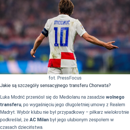
fot. PressFocus
Jakie są szczegóły sensacyjnego transferu Chorwata?
Luka Modrić przeniósł się do Mediolanu na zasadzie
wolnego
transferu
, po wygaśnięciu jego długoletniej umowy z Realem
Madryt. Wybór klubu nie był przypadkowy – piłkarz wielokrotnie
podkreślał, że
AC Milan
był jego ulubionym zespołem w
czasach dzieciństwa.