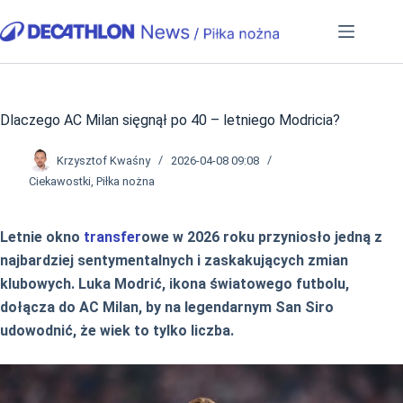
Przejdź
do
treści
Dlaczego AC Milan sięgnął po 40 – letniego Modricia?
Krzysztof Kwaśny
2026-04-08 09:08
Ciekawostki
,
Piłka nożna
Letnie okno
transfer
owe w 2026 roku przyniosło jedną z
najbardziej sentymentalnych i zaskakujących zmian
klubowych. Luka Modrić, ikona światowego futbolu,
dołącza do AC Milan, by na legendarnym San Siro
udowodnić, że wiek to tylko liczba.