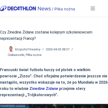
Przejdź
do
treści
Czy Zinedine Zidane zostanie kolejnym szkoleniowcem
reprezentacji Francji?
Krzysztof Kwaśny
2026-04-03 08:37
Ciekawostki
,
Piłka nożna
Francuski świat futbolu huczy od plotek o wielkim
powrocie „Zizou”. Choć oficjalne potwierdzenie jeszcze nie
nastąpiło, wszystko wskazuje na to, że po Mundialu w 2026
roku to właśnie
Zinedine Zidane
przejmie stery
reprezentacji „Trójkolorowych”.