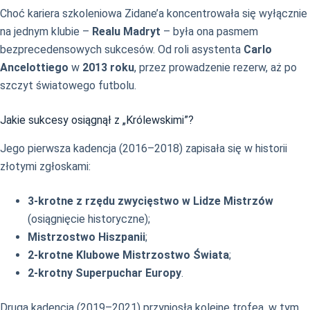
Choć kariera szkoleniowa Zidane’a koncentrowała się wyłącznie
na jednym klubie –
Realu Madryt
– była ona pasmem
bezprecedensowych sukcesów. Od roli asystenta
Carlo
Ancelottiego
w
2013 roku
, przez prowadzenie rezerw, aż po
szczyt światowego futbolu.
Jakie sukcesy osiągnął z „Królewskimi”?
Jego pierwsza kadencja (2016–2018) zapisała się w historii
złotymi zgłoskami:
3-krotne z rzędu zwycięstwo w Lidze Mistrzów
(osiągnięcie historyczne);
Mistrzostwo Hiszpanii
;
2-krotne Klubowe Mistrzostwo Świata
;
2-krotny Superpuchar Europy
.
Druga kadencja (2019–2021) przyniosła kolejne trofea, w tym