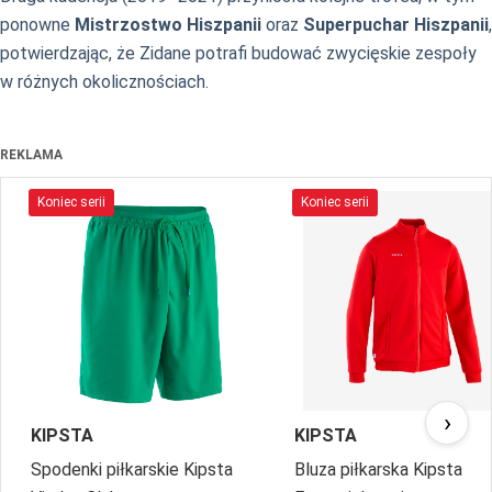
ponowne
Mistrzostwo Hiszpanii
oraz
Superpuchar Hiszpanii
,
potwierdzając, że Zidane potrafi budować zwycięskie zespoły
w różnych okolicznościach.
REKLAMA
Koniec serii
Koniec serii
›
KIPSTA
KIPSTA
Spodenki piłkarskie Kipsta
Bluza piłkarska Kipsta