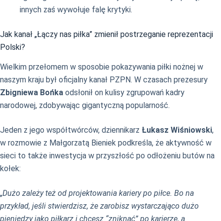
innych zaś wywołuje falę krytyki.
Jak kanał „Łączy nas piłka” zmienił postrzeganie reprezentacji
Polski?
Wielkim przełomem w sposobie pokazywania piłki nożnej w
naszym kraju był oficjalny kanał PZPN. W czasach prezesury
Zbigniewa Bońka
odsłonił on kulisy zgrupowań kadry
narodowej, zdobywając gigantyczną popularność.
Jeden z jego współtwórców, dziennikarz
Łukasz Wiśniowski
,
w rozmowie z Małgorzatą Bieniek podkreśla, że aktywność w
sieci to także inwestycja w przyszłość po odłożeniu butów na
kołek:
„
Dużo zależy też od projektowania kariery po piłce. Bo na
przykład, jeśli stwierdzisz, że zarobisz wystarczająco dużo
pieniędzy jako piłkarz i chcesz “zniknąć” po karierze, a