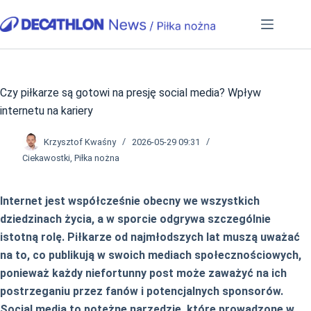
Przejdź
do
treści
Czy piłkarze są gotowi na presję social media? Wpływ
internetu na kariery
Krzysztof Kwaśny
2026-05-29 09:31
Ciekawostki
,
Piłka nożna
Internet jest współcześnie obecny we wszystkich
dziedzinach życia, a w sporcie odgrywa szczególnie
istotną rolę. Piłkarze od najmłodszych lat muszą uważać
na to, co publikują w swoich mediach społecznościowych,
ponieważ każdy niefortunny post może zaważyć na ich
postrzeganiu przez fanów i potencjalnych sponsorów.
Social media to potężne narzędzie, które prowadzone w