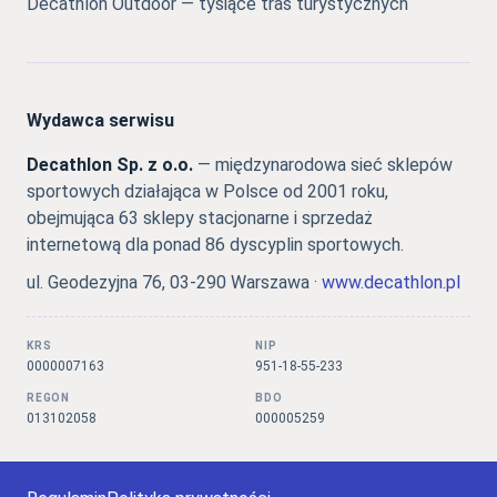
Decathlon Outdoor — tysiące tras turystycznych
Wydawca serwisu
Decathlon Sp. z o.o.
— międzynarodowa sieć sklepów
sportowych działająca w Polsce od 2001 roku,
obejmująca 63 sklepy stacjonarne i sprzedaż
internetową dla ponad 86 dyscyplin sportowych.
ul. Geodezyjna 76, 03-290 Warszawa ·
www.decathlon.pl
KRS
NIP
0000007163
951-18-55-233
REGON
BDO
013102058
000005259