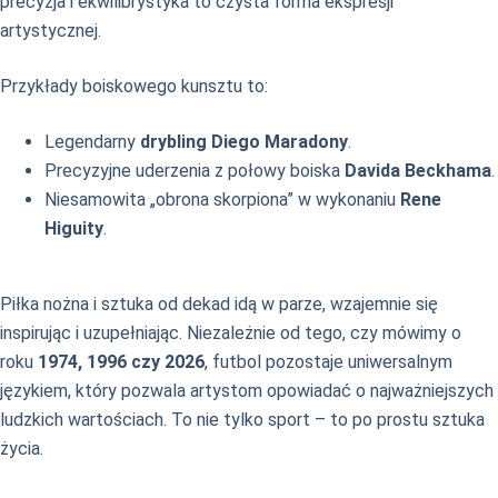
precyzja i ekwilibrystyka to czysta forma ekspresji
artystycznej.
Przykłady boiskowego kunsztu to:
Legendarny
drybling Diego Maradony
.
Precyzyjne uderzenia z połowy boiska
Davida Beckhama
.
Niesamowita „obrona skorpiona” w wykonaniu
Rene
Higuity
.
Piłka nożna i sztuka od dekad idą w parze, wzajemnie się
inspirując i uzupełniając. Niezależnie od tego, czy mówimy o
roku
1974, 1996 czy 2026
, futbol pozostaje uniwersalnym
językiem, który pozwala artystom opowiadać o najważniejszych
ludzkich wartościach. To nie tylko sport – to po prostu sztuka
życia.