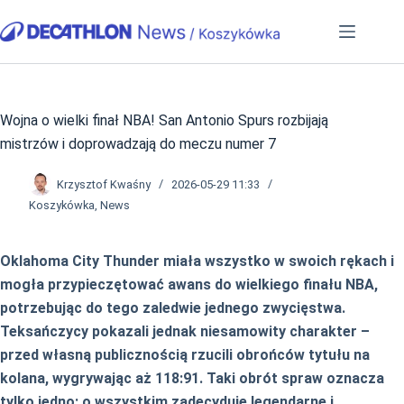
Przejdź
do
treści
Wojna o wielki finał NBA! San Antonio Spurs rozbijają
mistrzów i doprowadzają do meczu numer 7
Krzysztof Kwaśny
2026-05-29 11:33
Koszykówka
,
News
Oklahoma City Thunder miała wszystko w swoich rękach i
mogła przypieczętować awans do wielkiego finału NBA,
potrzebując do tego zaledwie jednego zwycięstwa.
Teksańczycy pokazali jednak niesamowity charakter –
przed własną publicznością rzucili obrońców tytułu na
kolana, wygrywając aż 118:91. Taki obrót spraw oznacza
tylko jedno: o wszystkim zadecyduje legendarne i