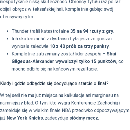
niespotykanie niską skuteczność. Obrońcy tytułu raz po raz
obijali obręcz w teksańskiej hali, kompletnie gubiąc swój
ofensywny rytm:
Thunder trafili katastrofalne
35 na 94 rzuty z gry
.
Ich skuteczność z dystansu była jeszcze gorsza i
wyniosła zaledwie
10 z 40 prób za trzy punkty
.
Kompletnie zatrzymany został lider zespołu –
Shai
Gilgeous-Alexander wywalczył tylko 15 punktów
, co
mocno odbiło się na końcowym rezultacie.
Kiedy i gdzie odbędzie się decydujące starcie o finał?
W tej serii nie ma już miejsca na kalkulacje ani marginesu na
najmniejszy błąd. O tym, kto wygra Konferencję Zachodnią i
zamelduje się w wielkim finale NBA przeciwko odpoczywającym
już
New York Knicks
, zadecyduje
siódmy mecz
.