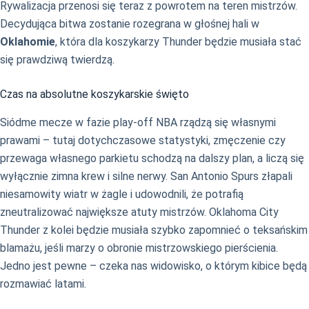
Rywalizacja przenosi się teraz z powrotem na teren mistrzów.
Decydująca bitwa zostanie rozegrana w głośnej hali w
Oklahomie
, która dla koszykarzy Thunder będzie musiała stać
się prawdziwą twierdzą.
Czas na absolutne koszykarskie święto
Siódme mecze w fazie play-off NBA rządzą się własnymi
prawami – tutaj dotychczasowe statystyki, zmęczenie czy
przewaga własnego parkietu schodzą na dalszy plan, a liczą się
wyłącznie zimna krew i silne nerwy. San Antonio Spurs złapali
niesamowity wiatr w żagle i udowodnili, że potrafią
zneutralizować największe atuty mistrzów. Oklahoma City
Thunder z kolei będzie musiała szybko zapomnieć o teksańskim
blamażu, jeśli marzy o obronie mistrzowskiego pierścienia.
Jedno jest pewne – czeka nas widowisko, o którym kibice będą
rozmawiać latami.