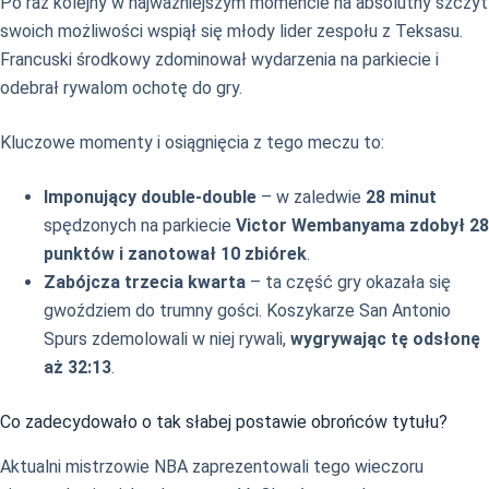
Po raz kolejny w najważniejszym momencie na absolutny szczyt
swoich możliwości wspiął się młody lider zespołu z Teksasu.
Francuski środkowy zdominował wydarzenia na parkiecie i
odebrał rywalom ochotę do gry.
Kluczowe momenty i osiągnięcia z tego meczu to:
Imponujący double-double
– w zaledwie
28 minut
spędzonych na parkiecie
Victor Wembanyama zdobył 28
punktów i zanotował 10 zbiórek
.
Zabójcza trzecia kwarta
– ta część gry okazała się
gwoździem do trumny gości. Koszykarze San Antonio
Spurs zdemolowali w niej rywali,
wygrywając tę odsłonę
aż 32:13
.
Co zadecydowało o tak słabej postawie obrońców tytułu?
Aktualni mistrzowie NBA zaprezentowali tego wieczoru