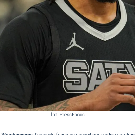
fot. PressFocus
a Wembanyamy
. Francuski fenomen opuścił poprzednie spotkani