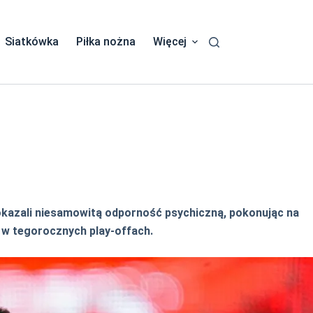
Siatkówka
Piłka nożna
Więcej
pokazali niesamowitą odporność psychiczną, pokonując na
w w tegorocznych play-offach.