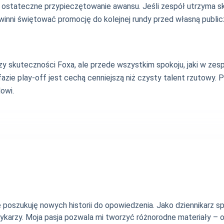
 na ostateczne przypieczętowanie awansu. Jeśli zespół utrzyma 
inni świętować promocję do kolejnej rundy przed własną public
skuteczności Foxa, ale przede wszystkim spokoju, jaki w zespół
e play-off jest cechą cenniejszą niż czysty talent rzutowy. Pr
owi.
nie poszukuję nowych historii do opowiedzenia. Jako dziennikarz
szykarzy. Moja pasja pozwala mi tworzyć różnorodne materiały 