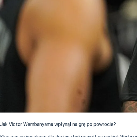
Jak Victor Wembanyama wpłynął na grę po powrocie?
Kluczowym impulsem dla drużyny był powrót na parkiet
Victor