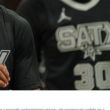
a z powodu wstrząśnienia mózgu, ale przerwa nie wybiła go z