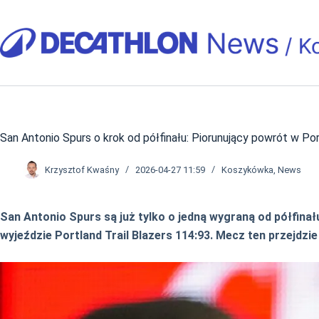
Przejdź
do
treści
San Antonio Spurs o krok od półfinału: Piorunujący powrót w Po
Krzysztof Kwaśny
2026-04-27 11:59
Koszykówka
,
News
San Antonio Spurs są już tylko o jedną wygraną od półfin
wyjeździe Portland Trail Blazers 114:93. Mecz ten przejdzi