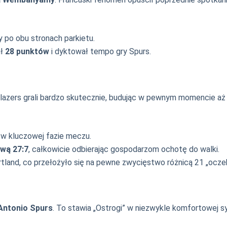
y po obu stronach parkietu.
ił
28 punktów
i dyktował tempo gry Spurs.
Blazers grali bardzo skutecznie, budując w pewnym momencie a
i w kluczowej fazie meczu.
ową 27:7
, całkowicie odbierając gospodarzom ochotę do walki.
tland, co przełożyło się na pewne zwycięstwo różnicą 21 „ocze
 Antonio Spurs
. To stawia „Ostrogi” w niezwykle komfortowej s