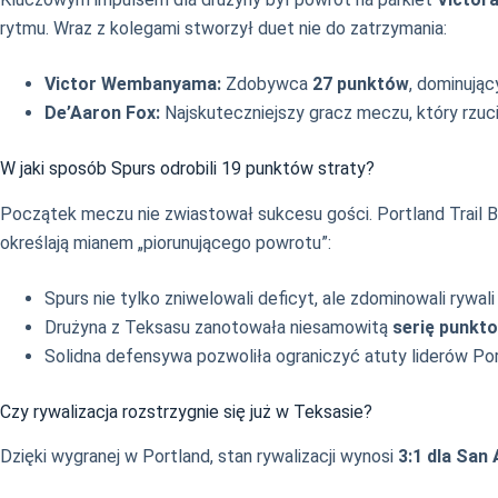
rytmu. Wraz z kolegami stworzył duet nie do zatrzymania:
Victor Wembanyama:
Zdobywca
27 punktów
, dominując
De’Aaron Fox:
Najskuteczniejszy gracz meczu, który rzuc
W jaki sposób Spurs odrobili 19 punktów straty?
Początek meczu nie zwiastował sukcesu gości. Portland Trail 
określają mianem „piorunującego powrotu”:
Spurs nie tylko zniwelowali deficyt, ale zdominowali rywal
Drużyna z Teksasu zanotowała niesamowitą
serię punkt
Solidna defensywa pozwoliła ograniczyć atuty liderów Por
Czy rywalizacja rozstrzygnie się już w Teksasie?
Dzięki wygranej w Portland, stan rywalizacji wynosi
3:1 dla San