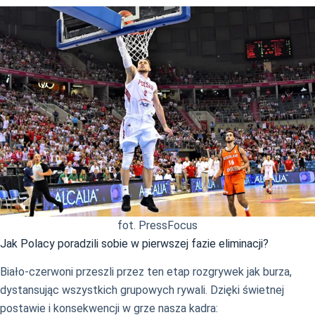
fot. PressFocus
Jak Polacy poradzili sobie w pierwszej fazie eliminacji?
Biało-czerwoni przeszli przez ten etap rozgrywek jak burza,
dystansując wszystkich grupowych rywali. Dzięki świetnej
postawie i konsekwencji w grze nasza kadra: