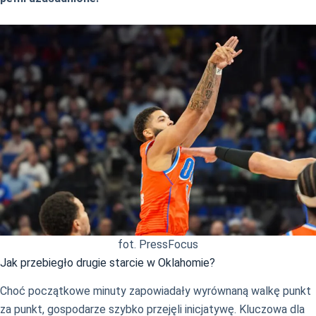
fot. PressFocus
Jak przebiegło drugie starcie w Oklahomie?
Choć początkowe minuty zapowiadały wyrównaną walkę punkt
za punkt, gospodarze szybko przejęli inicjatywę. Kluczowa dla