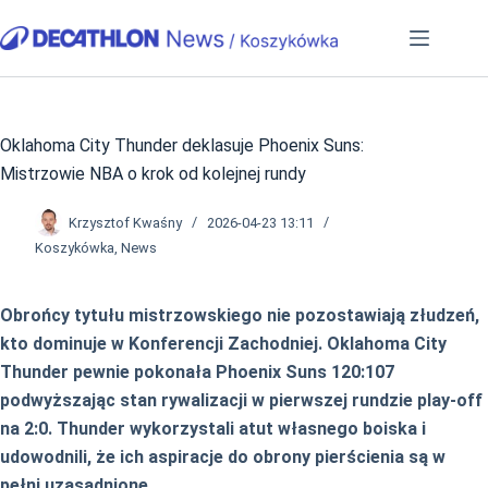
Przejdź
do
treści
Oklahoma City Thunder deklasuje Phoenix Suns:
Mistrzowie NBA o krok od kolejnej rundy
Krzysztof Kwaśny
2026-04-23 13:11
Koszykówka
,
News
Obrońcy tytułu mistrzowskiego nie pozostawiają złudzeń,
kto dominuje w Konferencji Zachodniej. Oklahoma City
Thunder pewnie pokonała Phoenix Suns 120:107
podwyższając stan rywalizacji w pierwszej rundzie play-off
na 2:0. Thunder wykorzystali atut własnego boiska i
udowodnili, że ich aspiracje do obrony pierścienia są w
pełni uzasadnione.