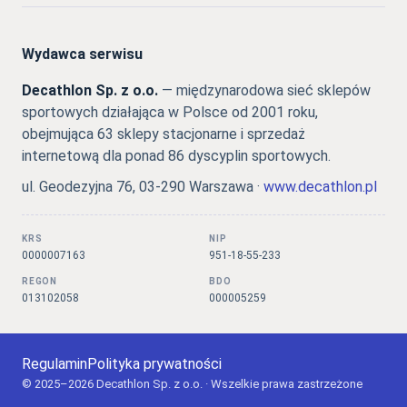
Wydawca serwisu
Decathlon Sp. z o.o.
— międzynarodowa sieć sklepów
sportowych działająca w Polsce od 2001 roku,
obejmująca 63 sklepy stacjonarne i sprzedaż
internetową dla ponad 86 dyscyplin sportowych.
ul. Geodezyjna 76, 03-290 Warszawa ·
www.decathlon.pl
KRS
NIP
0000007163
951-18-55-233
REGON
BDO
013102058
000005259
Regulamin
Polityka prywatności
© 2025–2026 Decathlon Sp. z o.o. · Wszelkie prawa zastrzeżone