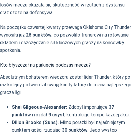
losów meczu okazała się skuteczność w rzutach z dystansu
oraz szczelna defensywa.
Na początku czwartej kwarty przewaga Oklahoma City Thunder
wynosiła już
26 punktów
, co pozwoliło trenerowi na rotowanie
składem i oszczędzanie sił kluczowych graczy na końcówkę
spotkania.
Kto błyszczał na parkiecie podczas meczu?
Absolutnym bohaterem wieczoru został lider Thunder, który po
raz kolejny potwierdził swoją kandydaturę do miana najlepszego
gracza ligi:
Shai Gilgeous-Alexander:
Zdobył imponujące
37
punktów
i rozdał
9 asyst
, kontrolując tempo każdej akcji.
Dillon Brooks (Suns):
Mimo porażki był najjaśniejszym
punktem gości rzucając
30 punktów
. Jego występ