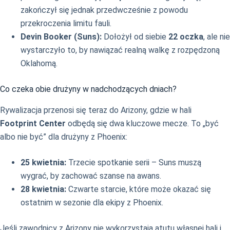
zakończył się jednak przedwcześnie z powodu
przekroczenia limitu fauli.
Devin Booker (Suns):
Dołożył od siebie
22 oczka
, ale nie
wystarczyło to, by nawiązać realną walkę z rozpędzoną
Oklahomą.
Co czeka obie drużyny w nadchodzących dniach?
Rywalizacja przenosi się teraz do Arizony, gdzie w hali
Footprint Center
odbędą się dwa kluczowe mecze. To „być
albo nie być” dla drużyny z Phoenix:
25 kwietnia:
Trzecie spotkanie serii – Suns muszą
wygrać, by zachować szanse na awans.
28 kwietnia:
Czwarte starcie, które może okazać się
ostatnim w sezonie dla ekipy z Phoenix.
Jeśli zawodnicy z Arizony nie wykorzystają atutu własnej hali i