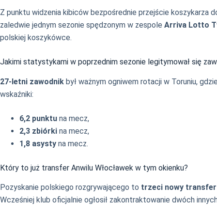
Z punktu widzenia kibiców bezpośrednie przejście koszykarza 
zaledwie jednym sezonie spędzonym w zespole
Arriva Lotto 
polskiej koszykówce.
Jakimi statystykami w poprzednim sezonie legitymował się za
27-letni zawodnik
był ważnym ogniwem rotacji w Toruniu, gdzie 
wskaźniki:
6,2 punktu
na mecz,
2,3 zbiórki
na mecz,
1,8 asysty
na mecz.
Który to już transfer Anwilu Włocławek w tym okienku?
Pozyskanie polskiego rozgrywającego to
trzeci nowy transfer
Wcześniej klub oficjalnie ogłosił zakontraktowanie dwóch innych