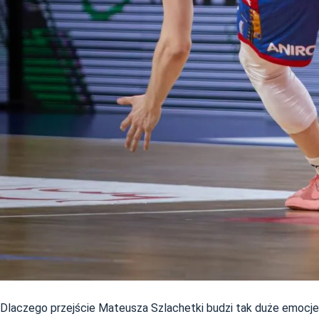
Dlaczego przejście Mateusza Szlachetki budzi tak duże emocj