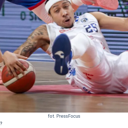
fot. PressFocus
e?