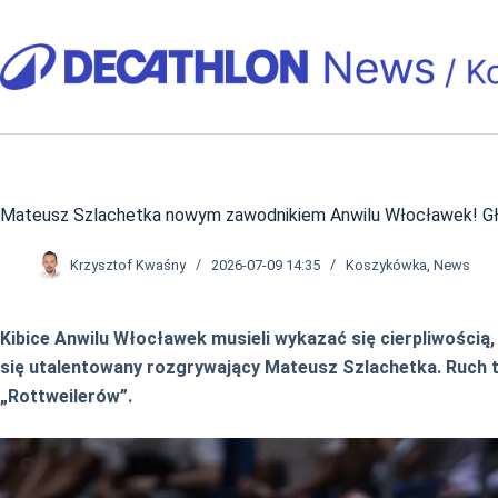
Przejdź
do
treści
Mateusz Szlachetka nowym zawodnikiem Anwilu Włocławek! Gło
Krzysztof Kwaśny
2026-07-09 14:35
Koszykówka
,
News
Kibice Anwilu Włocławek musieli wykazać się cierpliwością
się utalentowany rozgrywający Mateusz Szlachetka. Ruch
„Rottweilerów”.