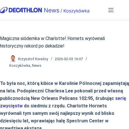
Przejdź
do
treści
Magiczna siódemka w Charlotte! Hornets wyrównali
historyczny rekord po dekadzie!
Krzysztof Kwaśny
2026-02-03 16:07
Koszykówka
,
News
To była noc, którą kibice w Karolinie Północnej zapamiętają
na lata. Podopieczni Charlesa Lee pokonali przed własną
publicznością New Orleans Pelicans 102:95, śrubując
serię
zwycięstw
do siedmiu z rzędu. Charlotte Hornets
wyrównali tym samym swój najlepszy wynik od blisko
dziesięciu lat, wprawiając halę Spectrum Center w
prawdziwą ekstazę.