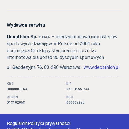
Wydawca serwisu
Decathlon Sp. z o.o.
— międzynarodowa sieć sklepów
sportowych działająca w Polsce od 2001 roku,
obejmująca 63 sklepy stacjonarne i sprzedaż
internetową dla ponad 86 dyscyplin sportowych.
ul. Geodezyjna 76, 03-290 Warszawa ·
www.decathlon.pl
KRS
NIP
0000007163
951-18-55-233
REGON
BDO
013102058
000005259
Regulamin
Polityka prywatności