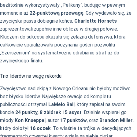
bezlitośnie wykorzystywały „Pelikany”, budując w pewnym
momencie aż
22-punktową przewagę
. Gdy wydawało się, że
zwycięska passa dobiegnie końca,
Charlotte Hornets
zaprezentowali zupełnie inne oblicze w drugiej połowie.
Kluczem do sukcesu okazała się żelazna defensywa, która
całkowicie sparaliżowała poczynania gości i pozwoliła
„Szerszeniom” na systematyczne odrabianie strat aż do
zwycięskiego finału.
Trio liderów na wagę rekordu
Zwycięstwo nad ekipą z Nowego Orleanu nie byłoby możliwe
bez błysku liderów. Największe owacje od kompletu
publiczności otrzymał
LaMelo Ball
, który zapisał na swoim
koncie
24 punkty, 8 zbiórek i 5 asyst
. Dzielnie wspierał go
młody
Kon Knueppel
, autor
17 punktów
, oraz
Brandon Miller
,
który dołożył
16 oczek
. To właśnie ta trójka w decydujących
fragmentach czwartej kwarty wzięła na siebie ciężar