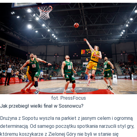
fot. PressFocus
Jak przebiegł wielki finał w Sosnowcu?
Drużyna z Sopotu wyszła na parkiet z jasnym celem i ogromną
determinacją. Od samego początku spotkania narzucili styl gry,
któremu koszykarze z Zielonej Góry nie byli w stanie się