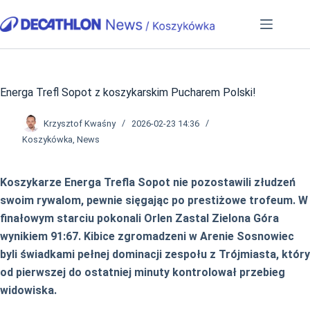
Przejdź
do
treści
Energa Trefl Sopot z koszykarskim Pucharem Polski!
Krzysztof Kwaśny
2026-02-23 14:36
Koszykówka
,
News
Koszykarze Energa Trefla Sopot nie pozostawili złudzeń
swoim rywalom, pewnie sięgając po prestiżowe trofeum. W
finałowym starciu pokonali Orlen Zastal Zielona Góra
wynikiem 91:67. Kibice zgromadzeni w Arenie Sosnowiec
byli świadkami pełnej dominacji zespołu z Trójmiasta, który
od pierwszej do ostatniej minuty kontrolował przebieg
widowiska.