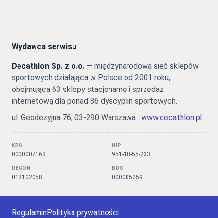
Wydawca serwisu
Decathlon Sp. z o.o.
— międzynarodowa sieć sklepów
sportowych działająca w Polsce od 2001 roku,
obejmująca 63 sklepy stacjonarne i sprzedaż
internetową dla ponad 86 dyscyplin sportowych.
ul. Geodezyjna 76, 03-290 Warszawa ·
www.decathlon.pl
KRS
NIP
0000007163
951-18-55-233
REGON
BDO
013102058
000005259
Regulamin
Polityka prywatności