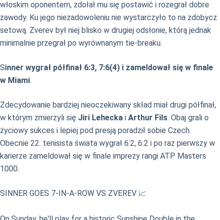
włoskim oponentem, zdołał mu się postawić i rozegrał dobre
zawody. Ku jego niezadowoleniu nie wystarczyło to na zdobycz
setową. Zverev był niej blisko w drugiej odsłonie, którą jednak
minimalnie przegrał po wyrównanym tie-breaku.
S
inner wygrał półfinał 6:3, 7:6(4) i zameldował się w finale
w Miami
.
Zdecydowanie bardziej nieoczekiwany skład miał drugi półfinał,
w którym zmierzyli się
Jiri Lehecka
i
Arthur Fils
. Obaj grali o
życiowy sukces i lepiej pod presją poradził sobie Czech.
Obecnie 22. tenisista świata wygrał 6:2, 6:2 i po raz pierwszy w
karierze zameldował się w finale imprezy rangi ATP Masters
1000.
SINNER GOES 7-IN-A-ROW VS ZVEREV 📈
On Sunday, he'll play for a historic Sunshine Double in the