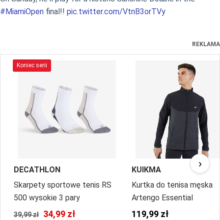
#MiamiOpen
final!!
pic.twitter.com/VtnB3orTVy
REKLAMA
Koniec serii
›
DECATHLON
KUIKMA
Skarpety sportowe tenis RS
Kurtka do tenisa męska
500 wysokie 3 pary
Artengo Essential
34,99 zł
119,99 zł
39,99 zł