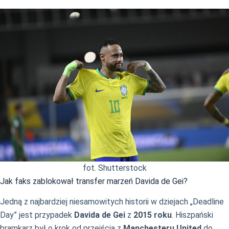
fot. Shutterstock
Jak faks zablokował transfer marzeń Davida de Gei?
Jedną z najbardziej niesamowitych historii w dziejach „Deadline
Day” jest przypadek
Davida de Gei
z
2015 roku
. Hiszpański
bramkarz był o krok od przejścia z
Manchesteru United
do