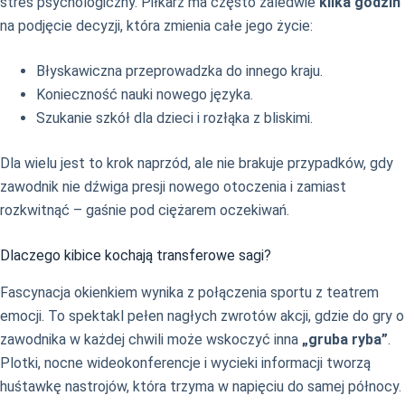
stres psychologiczny. Piłkarz ma często zaledwie
kilka godzin
na podjęcie decyzji, która zmienia całe jego życie:
Błyskawiczna przeprowadzka do innego kraju.
Konieczność nauki nowego języka.
Szukanie szkół dla dzieci i rozłąka z bliskimi.
Dla wielu jest to krok naprzód, ale nie brakuje przypadków, gdy
zawodnik nie dźwiga presji nowego otoczenia i zamiast
rozkwitnąć – gaśnie pod ciężarem oczekiwań.
Dlaczego kibice kochają transferowe sagi?
Fascynacja okienkiem wynika z połączenia sportu z teatrem
emocji. To spektakl pełen nagłych zwrotów akcji, gdzie do gry o
zawodnika w każdej chwili może wskoczyć inna
„gruba ryba”
.
Plotki, nocne wideokonferencje i wycieki informacji tworzą
huśtawkę nastrojów, która trzyma w napięciu do samej północy.