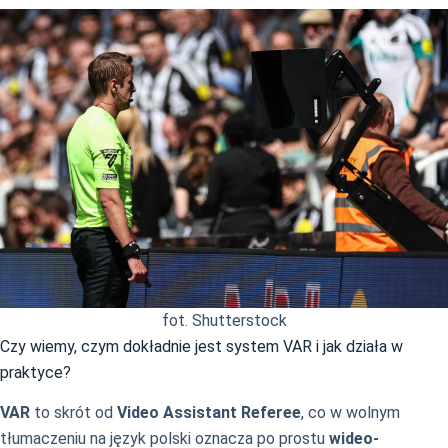
fot. Shutterstock
Czy wiemy, czym dokładnie jest system VAR i jak działa w
praktyce?
VAR
to skrót od
Video Assistant Referee
, co w wolnym
tłumaczeniu na język polski oznacza po prostu
wideo-