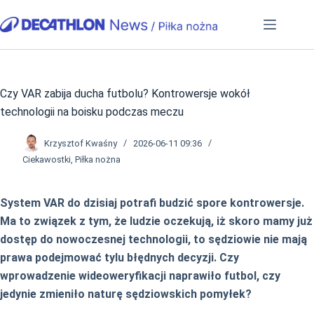
Przejdź
do
treści
Czy VAR zabija ducha futbolu? Kontrowersje wokół
technologii na boisku podczas meczu
Krzysztof Kwaśny
2026-06-11 09:36
Ciekawostki
,
Piłka nożna
System VAR do dzisiaj potrafi budzić spore kontrowersje.
Ma to związek z tym, że ludzie oczekują, iż skoro mamy już
dostęp do nowoczesnej technologii, to sędziowie nie mają
prawa podejmować tylu błędnych decyzji. Czy
wprowadzenie wideoweryfikacji naprawiło futbol, czy
jedynie zmieniło naturę sędziowskich pomyłek?