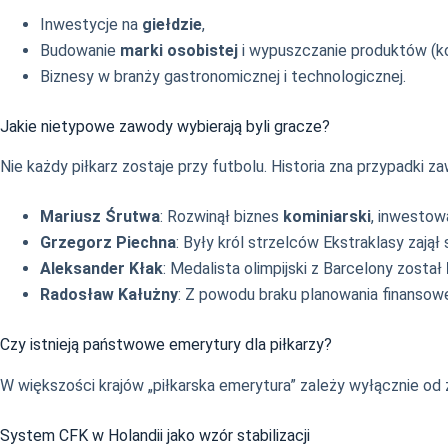
Inwestycje na
giełdzie
,
Budowanie
marki osobistej
i wypuszczanie produktów (ko
Biznesy w branży gastronomicznej i technologicznej.
Jakie nietypowe zawody wybierają byli gracze?
Nie każdy piłkarz zostaje przy futbolu. Historia zna przypadki 
Mariusz Śrutwa
: Rozwinął biznes
kominiarski
, inwestow
Grzegorz Piechna
: Były król strzelców Ekstraklasy zajął 
Aleksander Kłak
: Medalista olimpijski z Barcelony został
Radosław Kałużny
: Z powodu braku planowania finansow
Czy istnieją państwowe emerytury dla piłkarzy?
W większości krajów „piłkarska emerytura” zależy wyłącznie od
System CFK w Holandii jako wzór stabilizacji