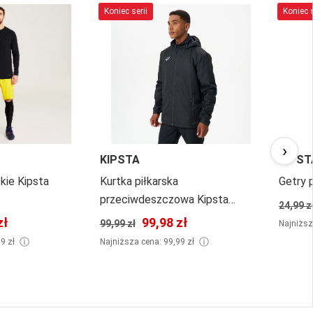
Koniec serii
Koniec s
›
KIPSTA
KIPST
kie Kipsta
Kurtka piłkarska
Getry p
przeciwdeszczowa Kipsta
24,99 z
Viralto Club
zł
99,98 zł
99,99 zł
Najniższ
ⓘ
ⓘ
99 zł
Najniższa cena: 99,99 zł