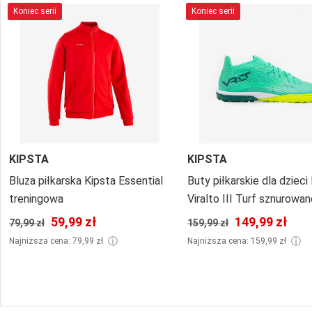
Koniec serii
Koniec serii
KIPSTA
KIPSTA
Bluza piłkarska Kipsta Essential
Buty piłkarskie dla dzieci
treningowa
Viralto III Turf sznurowa
59,99 zł
149,99 zł
79,99 zł
159,99 zł
ⓘ
ⓘ
Najniższa cena: 79,99 zł
Najniższa cena: 159,99 zł