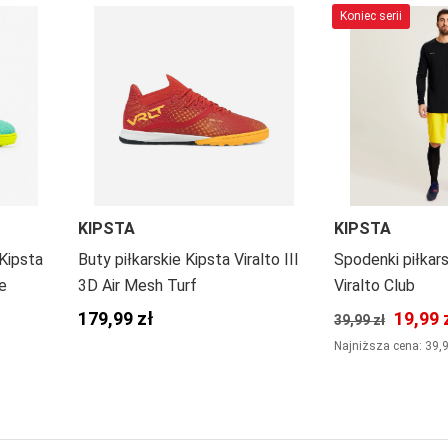
Koniec serii
KIPSTA
KIPSTA
 Kipsta
Buty piłkarskie Kipsta Viralto III
Spodenki piłkars
ne
3D Air Mesh Turf
Viralto Club
179,99 zł
19,99 
39,99 zł
Najniższa cena: 39,