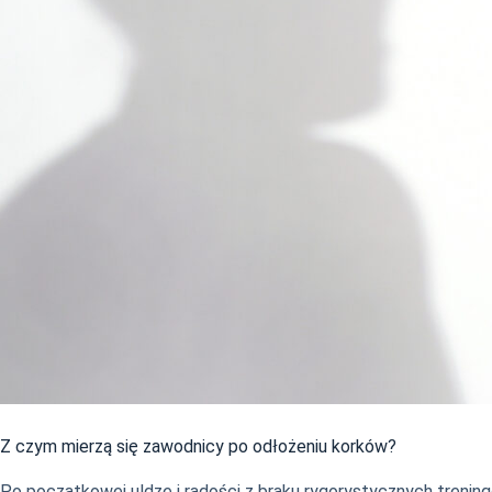
Z czym mierzą się zawodnicy po odłożeniu korków?
Po początkowej uldze i radości z braku rygorystycznych treningów