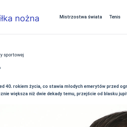
Mistrzostwa świata
Tenis
ry sportowej
a
ed 40. rokiem życia, co stawia młodych emerytów przed o
nie większa niż dwie dekady temu, przejście od blasku jup