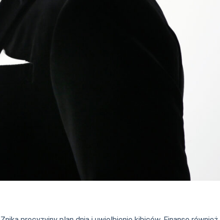
nika precyzyjny plan dnia i uwielbienie kibiców. Finanse również