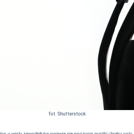
fot. Shutterstock
, u wielu zawodników pojawia się poczucie pustki i braku celu. Z