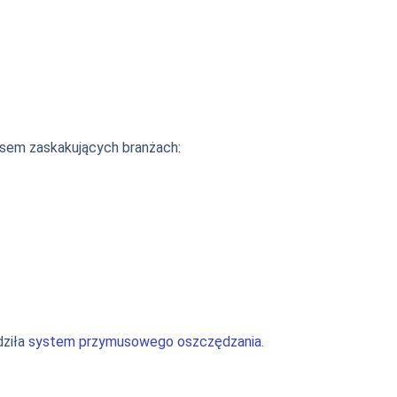
czasem zaskakujących branżach:
dziła
system przymusowego oszczędzania
.