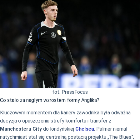
fot. PressFocus
Co stało za nagłym wzrostem formy Anglika?
Kluczowym momentem dla kariery zawodnika była odważna
decyzja o opuszczeniu strefy komfortu i transfer z
Manchesteru City
do londyńskiej
Chelsea
. Palmer niemal
natychmiast stał się centralną postacią projektu „The Blues”,