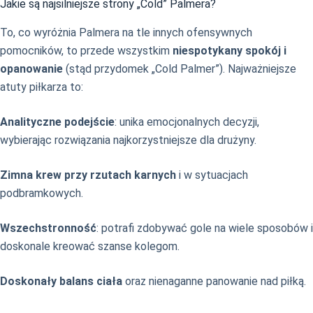
Jakie są najsilniejsze strony „Cold” Palmera?
To, co wyróżnia Palmera na tle innych ofensywnych
pomocników, to przede wszystkim
niespotykany spokój i
opanowanie
(stąd przydomek „Cold Palmer”). Najważniejsze
atuty piłkarza to:
Analityczne podejście
: unika emocjonalnych decyzji,
wybierając rozwiązania najkorzystniejsze dla drużyny.
Zimna krew przy rzutach karnych
i w sytuacjach
podbramkowych.
Wszechstronność
: potrafi zdobywać gole na wiele sposobów i
doskonale kreować szanse kolegom.
Doskonały balans ciała
oraz nienaganne panowanie nad piłką.