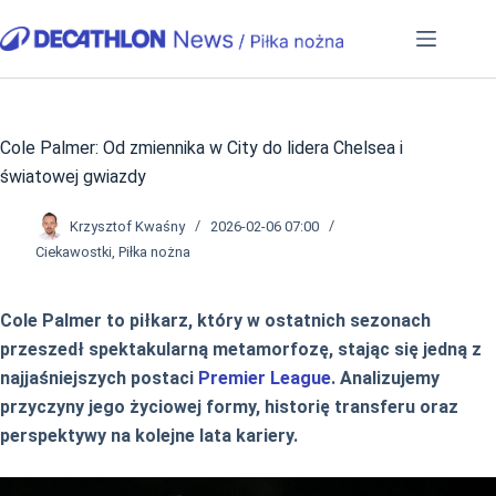
Przejdź
do
treści
Cole Palmer: Od zmiennika w City do lidera Chelsea i
światowej gwiazdy
Krzysztof Kwaśny
2026-02-06 07:00
Ciekawostki
,
Piłka nożna
Cole Palmer to piłkarz, który w ostatnich sezonach
przeszedł spektakularną metamorfozę, stając się jedną z
najjaśniejszych postaci
Premier League
. Analizujemy
przyczyny jego życiowej formy, historię transferu oraz
perspektywy na kolejne lata kariery.