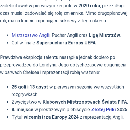
zadebiutował w pierwszym zespole w
2020 roku
, przez długi
czas musiał zadowalać się rolą zmiennika. Mimo drugoplanowej
roli, ma na koncie imponujące sukcesy z tego okresu:
Mistrzostwo Anglii
, Puchar Anglii oraz
Ligę Mistrzów
.
Gol w finale
Superpucharu Europy UEFA
.
Prawdziwa eksplozja talentu nastąpiła jednak dopiero po
przeprowadzce do Londynu. Jego dotychczasowe osiągnięcia
w barwach Chelsea i reprezentacji robią wrażenie:
25 goli i 13 asyst
w pierwszym sezonie we wszystkich
rozgrywkach.
Zwycięstwo w
Klubowych Mistrzostwach Świata FIFA
.
8. miejsce
w prestiżowym plebiscycie
Złotej Piłki
2025
.
Tytuł
wicemistrza Europy 2024
z reprezentacją Anglii.