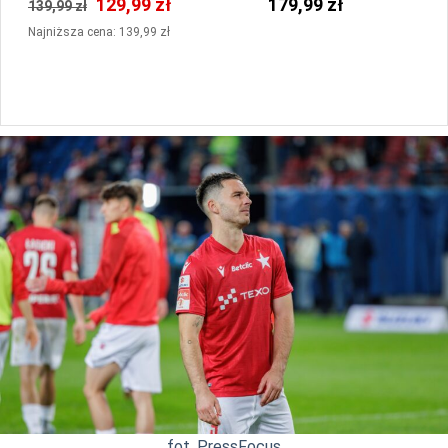
129,99 zł
179,99 zł
139,99 zł
Najniższa cena: 139,99 zł
fot. PressFocus