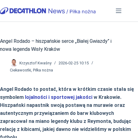
Przejdź
do
treści
Angel Rodado – hiszpańskie serce „Białej Gwiazdy” i
nowa legenda Wisły Kraków
Krzysztof Kwaśny
2026-02-25 10:15
Ciekawostki
,
Piłka nożna
Angel Rodado to postać, która w krótkim czasie stała się
symbolem
lojalności i sportowej jakości
w Krakowie.
Hiszpański napastnik swoją postawą na murawie oraz
autentycznym przywiązaniem do barw klubowych
zapracował na miano legendy klubu z Reymonta, budując
relację z kibicami, jakiej dawno nie widzieliśmy w polskim
futbolu.