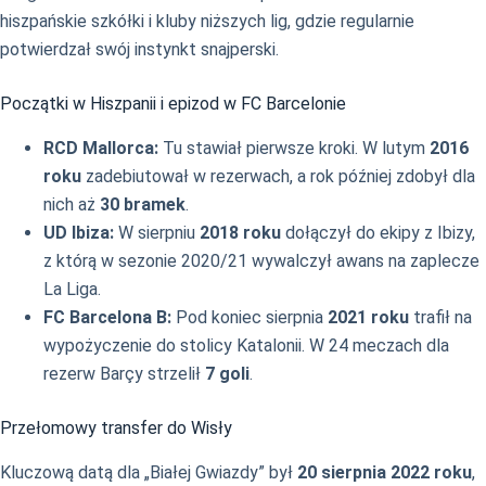
hiszpańskie szkółki i kluby niższych lig, gdzie regularnie
potwierdzał swój instynkt snajperski.
Początki w Hiszpanii i epizod w FC Barcelonie
RCD Mallorca:
Tu stawiał pierwsze kroki. W lutym
2016
roku
zadebiutował w rezerwach, a rok później zdobył dla
nich aż
30 bramek
.
UD Ibiza:
W sierpniu
2018 roku
dołączył do ekipy z Ibizy,
z którą w sezonie 2020/21 wywalczył awans na zaplecze
La Liga.
FC Barcelona B:
Pod koniec sierpnia
2021 roku
trafił na
wypożyczenie do stolicy Katalonii. W 24 meczach dla
rezerw Barçy strzelił
7 goli
.
Przełomowy transfer do Wisły
Kluczową datą dla „Białej Gwiazdy” był
20 sierpnia 2022 roku
,